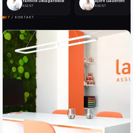
Yannick Delagardelle
Björn Gaudront
AGENT
AGENT
07
/
KONTAKT