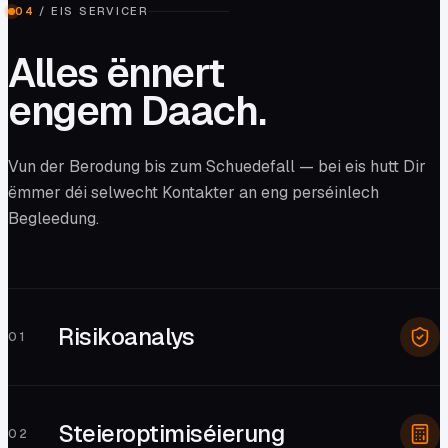
04
/
EIS SERVICER
Alles ënnert
engem Daach.
Vun der Berodung bis zum Schuedefall — bei eis hutt Dir
ëmmer déi selwecht Kontakter an eng perséinlech
Begleedung.
Risikoanalys
0
1
Steieroptimiséierung
0
2