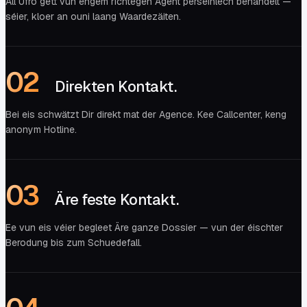
All Ufro gëtt vun engem richtegen Agent perséinlech behandelt —
séier, kloer an ouni laang Waardezäiten.
0
2
Direkten Kontakt.
Bei eis schwätzt Dir direkt mat der Agence. Kee Callcenter, keng
anonym Hotline.
0
3
Äre feste Kontakt.
Ee vun eis véier begleet Äre ganze Dossier — vun der éischter
Berodung bis zum Schuedefall.