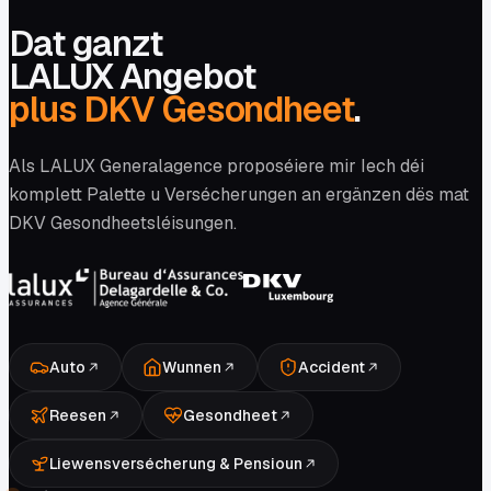
Dat ganzt
LALUX Angebot
plus DKV Gesondheet
.
Als LALUX Generalagence proposéiere mir Iech déi
komplett Palette u Versécherungen an ergänzen dës mat
DKV Gesondheetsléisungen.
Auto
Wunnen
Accident
Reesen
Gesondheet
Liewensversécherung & Pensioun