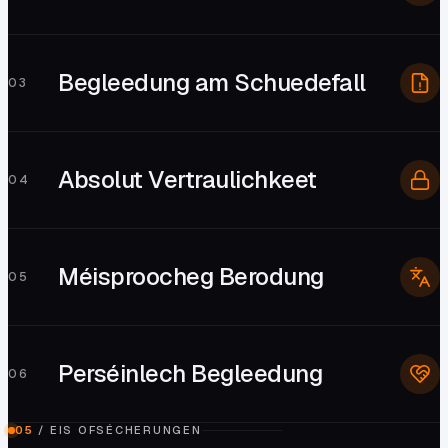
Begleedung am Schuedefall
0
3
Absolut Vertraulichkeet
0
4
Méisproocheg Berodung
0
5
Perséinlech Begleedung
0
6
05
/
EIS OFSÉCHERUNGEN