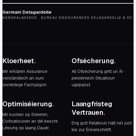
Germain Delagardelle
GENERALAGENCE · BUREAU D'ASSURANCES DELAGARDELLE & CO.
Kloerheet
.
Ofsécherung
.
Mir erklären Assurance
All Ofsécherung gëtt un Är
verständlech an ouni
perséinlech Situatioun
onnéidege Fachjargon.
ugepasst.
Optimiséierung
.
Laangfristeg
Vertrauen
.
Mir kucken op Steieren,
Cotisatiounen an déi bescht
Eng gutt Relatioun hält net just
Léisung op laang Dauer.
bis zur Ënnerschrëft.