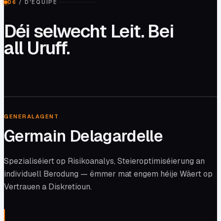
06
/
D'EQUIPE
Déi selwecht Leit. Bei
all Uruff.
0
1
/ 04
GENERALAGENT
Germain Delagardelle
Spezialiséiert op Risikoanalys, Steieroptimiséierung an
individuell Berodung — ëmmer mat engem héije Wäert op
Vertrauen a Diskretioun.