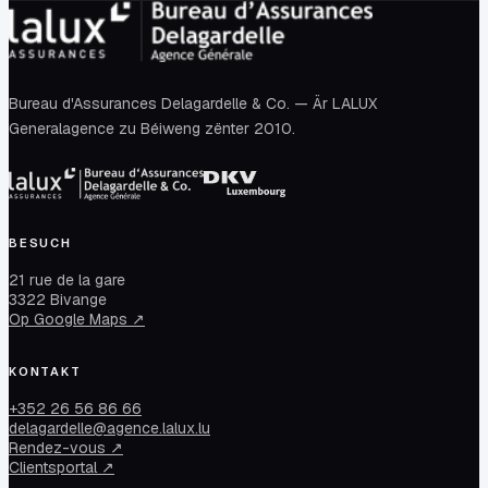
Bureau d'Assurances Delagardelle & Co. — Är LALUX
Generalagence zu Béiweng zënter 2010.
BESUCH
21 rue de la gare
3322 Bivange
Op Google Maps ↗
KONTAKT
+352 26 56 86 66
delagardelle@agence.lalux.lu
Rendez-vous ↗
Clientsportal ↗