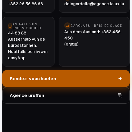
+352 26 56 86 66
delagardelle@agence.lalux.lu
AM FALL VUN
CARGLASS · BRIS DE GLACE
ENGEM SCHUED
Aus dem Ausland: +352 456
44 88 88
450
Ausserhalb vun de
(gratis)
Bürosstonnen.
Noutfalls och iwwer
easyApp.
Rendez-vous huelen
Agence uruffen