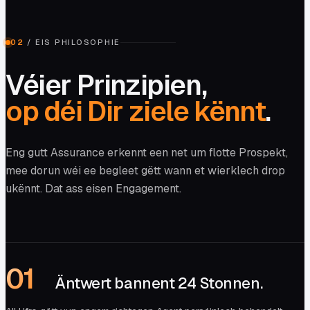
02
/
EIS PHILOSOPHIE
Véier Prinzipien,
op déi Dir ziele kënnt
.
Eng gutt Assurance erkennt een net um flotte Prospekt,
mee dorun wéi ee begleet gëtt wann et wierklech drop
ukënnt. Dat ass eisen Engagement.
0
1
Äntwert bannent 24 Stonnen.