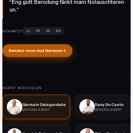
“
Eng gutt Berodung fänkt mam Nolauschteren
un.
”
LU
FR
DE
EN
SCHWÄTZT
Rendez-vous mat Germain
AGENT WIESSELEN
Germain Delagardelle
Dany Do Canto
GENERALAGENT
GENERALAGENT