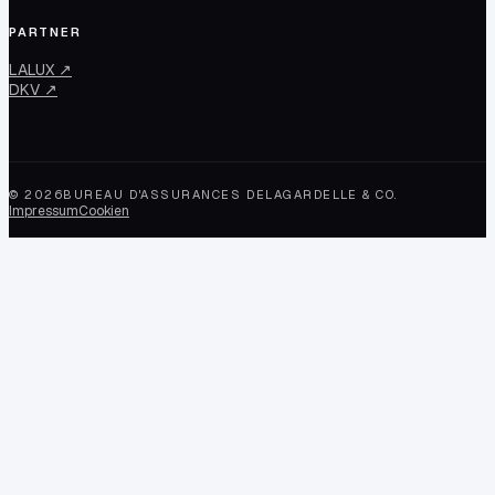
PARTNER
LALUX ↗
DKV ↗
©
2026
BUREAU D'ASSURANCES DELAGARDELLE & CO.
Impressum
Cookien