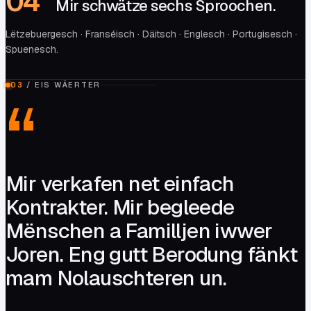
0
4
Mir schwätze sechs Sproochen.
Lëtzebuergesch · Franséisch · Däitsch · Englesch · Portugisesch ·
Spuenesch.
03
/
EIS WÄERTER
Mir verkafen net einfach
Kontrakter. Mir begleede
Mënschen a Familljen iwwer
Joren. Eng gutt Berodung fänkt
mam Nolauschteren un.