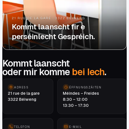
21 RUE DE LA GARE · 3322 BÉIWENG
Kommt laanscht fir e
perséinlecht Gespréich.
Kommt laanscht
oder mir komme
bei Iech
.
ADRESS
ËFFNUNGSZÄITEN
21 rue de la gare
Méindes – Freides
3322 Béiweng
8:30 – 12:00
13:30 – 17:30
TELEFON
E-MAIL