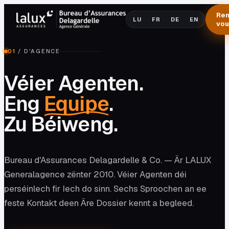
Re
LU
FR
DE
EN
vo
01
/
D'AGENCE
Véier Agenten.
Eng
Equipe
.
Zu Béiweng.
Bureau d'Assurances Delagardelle & Co. — Är LALUX
Generalagence zënter 2010. Véier Agenten déi
perséinlech fir Iech do sinn. Sechs Sproochen an ee
feste Kontakt deen Äre Dossier kennt a begleed.